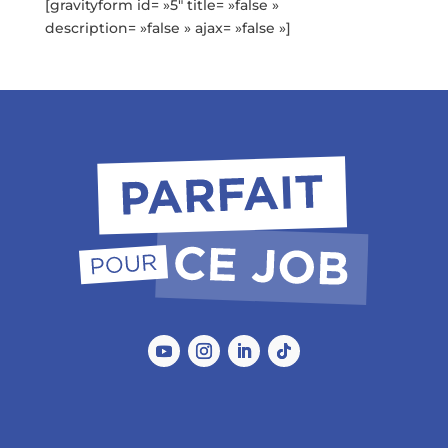
[gravityform id= »5″ title= »false »
description= »false » ajax= »false »]