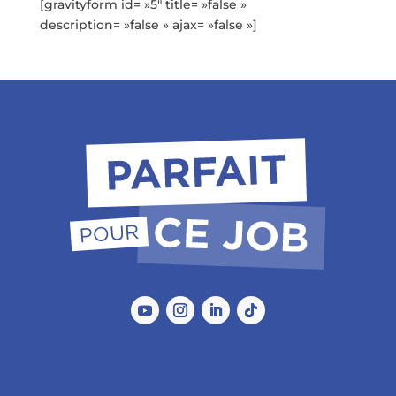
[gravityform id= »5″ title= »false »
description= »false » ajax= »false »]