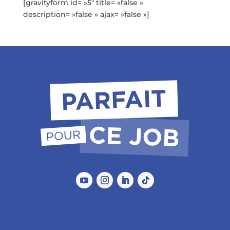
[gravityform id= »5″ title= »false »
description= »false » ajax= »false »]