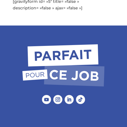
[gravityform id= »5″ title= »false »
description= »false » ajax= »false »]