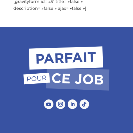
[gravityform id= »5″ title= »false »
description= »false » ajax= »false »]