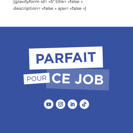
[gravityform id= »5″ title= »false »
description= »false » ajax= »false »]