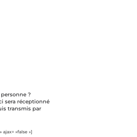
 personne ?
ci sera réceptionné
is transmis par
» ajax= »false »]