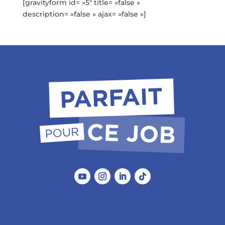
[gravityform id= »5″ title= »false »
description= »false » ajax= »false »]