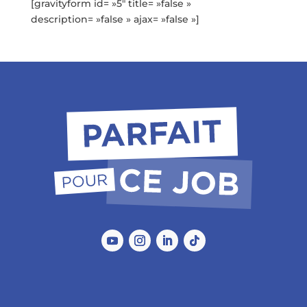
[gravityform id= »5″ title= »false »
description= »false » ajax= »false »]