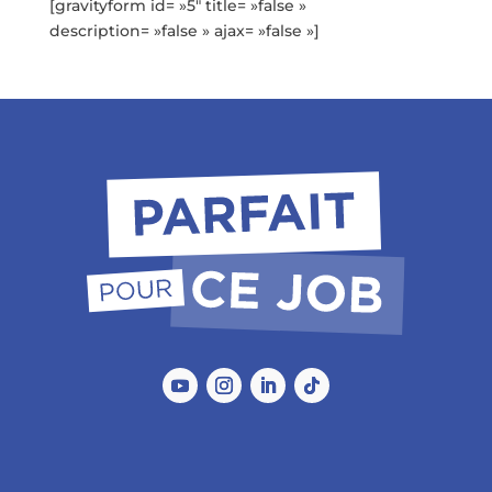
[gravityform id= »5″ title= »false »
description= »false » ajax= »false »]