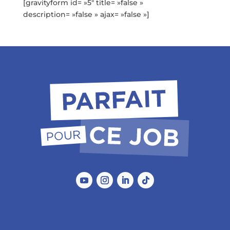
[gravityform id= »5″ title= »false »
description= »false » ajax= »false »]