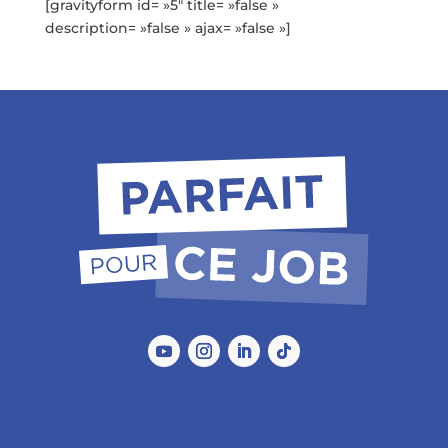
[gravityform id= »5″ title= »false »
description= »false » ajax= »false »]