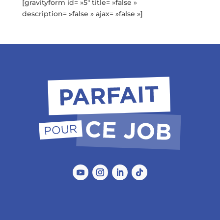
[gravityform id= »5″ title= »false »
description= »false » ajax= »false »]