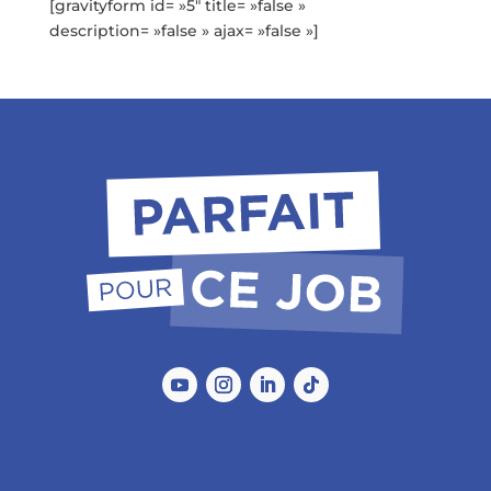
[gravityform id= »5″ title= »false »
description= »false » ajax= »false »]