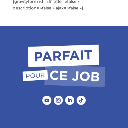
[gravityform id= »5″ title= »false »
description= »false » ajax= »false »]