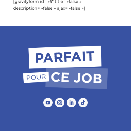
[gravityform id= »5″ title= »false »
description= »false » ajax= »false »]