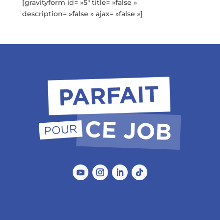
[gravityform id= »5″ title= »false »
description= »false » ajax= »false »]