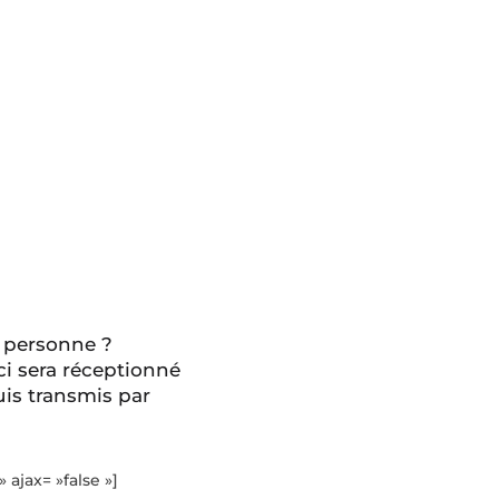
 personne ?
ci sera réceptionné
is transmis par
» ajax= »false »]