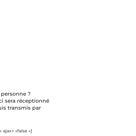
 personne ?
ci sera réceptionné
is transmis par
» ajax= »false »]