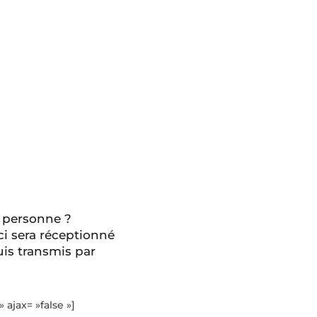
 personne ?
ci sera réceptionné
is transmis par
» ajax= »false »]