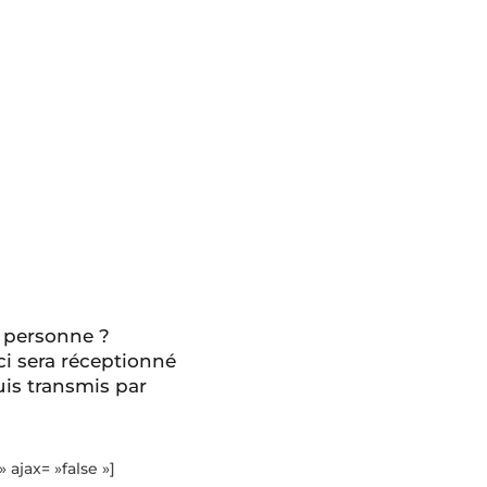
 personne ?
ci sera réceptionné
is transmis par
» ajax= »false »]