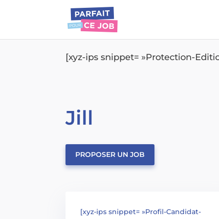
[xyz-ips snippet= »Protection-Edit
Jill
PROPOSER UN JOB
[xyz-ips snippet= »Profil-Candidat-