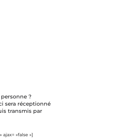
 personne ?
ci sera réceptionné
is transmis par
» ajax= »false »]