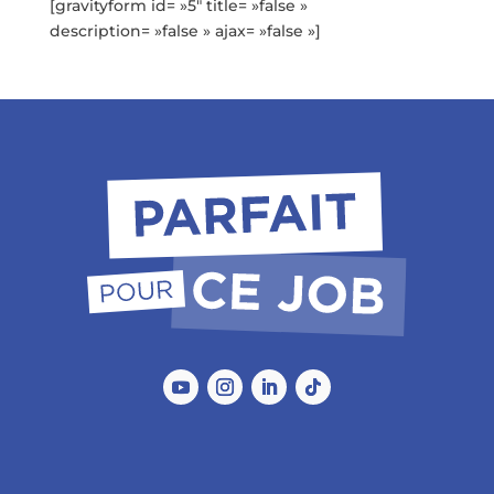
[gravityform id= »5″ title= »false »
description= »false » ajax= »false »]