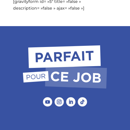
[gravityform id= »5″ title= »false »
description= »false » ajax= »false »]