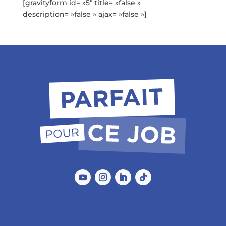
[gravityform id= »5″ title= »false »
description= »false » ajax= »false »]