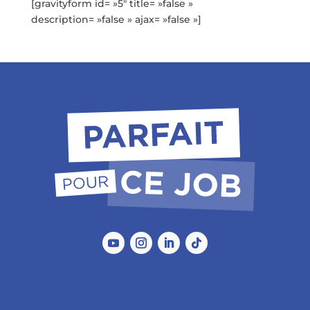
[gravityform id= »5″ title= »false »
description= »false » ajax= »false »]