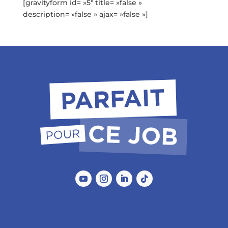
[gravityform id= »5″ title= »false »
description= »false » ajax= »false »]