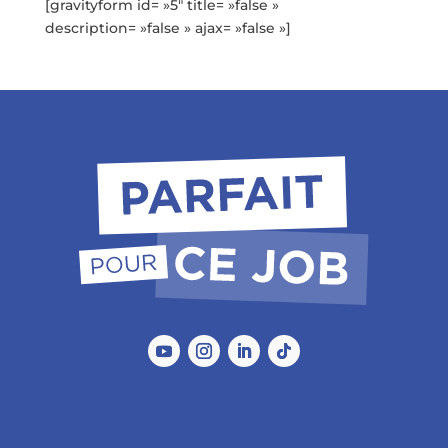
[gravityform id= »5″ title= »false »
description= »false » ajax= »false »]