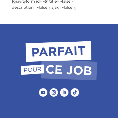
[gravityform id= »5″ title= »false »
description= »false » ajax= »false »]