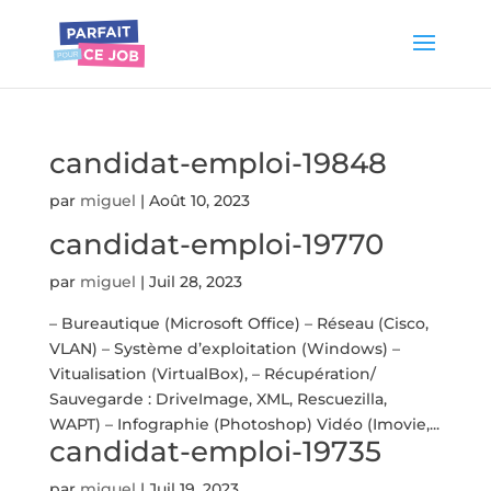
candidat-emploi-19848
par
miguel
|
Août 10, 2023
candidat-emploi-19770
par
miguel
|
Juil 28, 2023
– Bureautique (Microsoft Office) – Réseau (Cisco,
VLAN) – Système d’exploitation (Windows) –
Vitualisation (VirtualBox), – Récupération/
Sauvegarde : DriveImage, XML, Rescuezilla,
WAPT) – Infographie (Photoshop) Vidéo (Imovie,...
candidat-emploi-19735
par
miguel
|
Juil 19, 2023